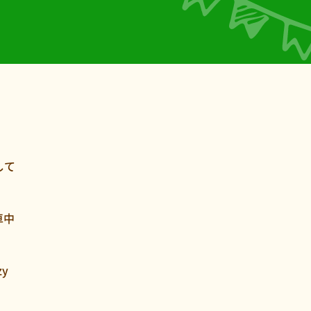
して
車中
y