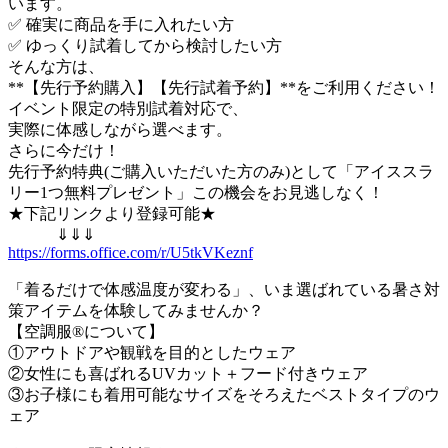
います。
✅ 確実に商品を手に入れたい方
✅ ゆっくり試着してから検討したい方
そんな方は、
**【先行予約購入】【先行試着予約】**をご利用ください！
イベント限定の特別試着対応で、
実際に体感しながら選べます。
さらに今だけ！
先行予約特典(ご購入いただいた方のみ)として「アイススラ
リー1つ無料プレゼント」この機会をお見逃しなく！
★下記リンクより登録可能★
⇓⇓⇓
https://forms.office.com/r/U5tkVKeznf
「着るだけで体感温度が変わる」、いま選ばれている暑さ対
策アイテムを体験してみませんか？
【空調服®について】
①アウトドアや観戦を目的としたウェア
②女性にも喜ばれるUVカット＋フード付きウェア
③お子様にも着用可能なサイズをそろえたベストタイプのウ
ェア