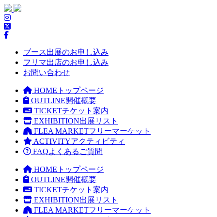
ブース出展のお申し込み
フリマ出店のお申し込み
お問い合わせ
HOME
トップページ
OUTLINE
開催概要
TICKET
チケット案内
EXHIBITION
出展リスト
FLEA MARKET
フリーマーケット
ACTIVITY
アクティビティ
FAQ
よくあるご質問
HOME
トップページ
OUTLINE
開催概要
TICKET
チケット案内
EXHIBITION
出展リスト
FLEA MARKET
フリーマーケット