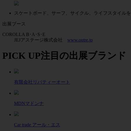
スケートボード、サーフ、サイクル、ライフスタイルをテ
出展ブース
COROLLA B･A･S･E
JEJアステージ株式会社
www.outre.jp
PICK UP
注目の出展ブランド
有限会社リバティーオート
MDNマドンナ
Car trade アール・エス