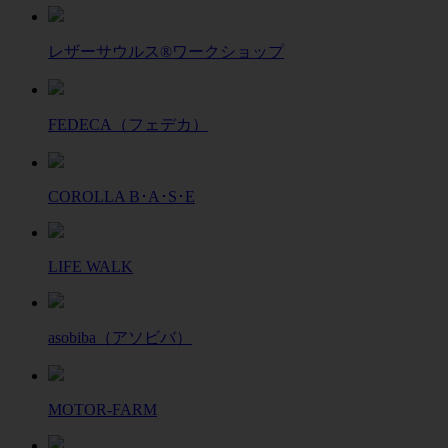
レザーサウルス®ワークショップ
FEDECA（フェデカ）
COROLLA B･A･S･E
LIFE WALK
asobiba（アソビバ）
MOTOR-FARM