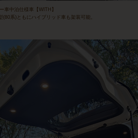
ー車中泊仕様車【WITH】
旧型(80系)ともにハイブリッド車も架装可能。