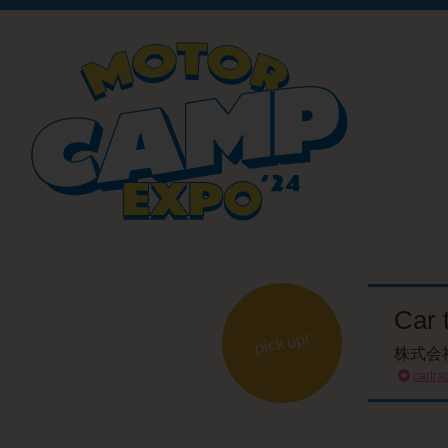
Car
pick up!
株式会
cartra