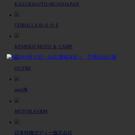
KAZUKIAUTO×BUANJAPAN
COROLLA B･A･S･E
KEMEKO MOTO ＆ CAMP
OUTRE
neru海
MOTOR-FARM
日本特種ボディー株式会社