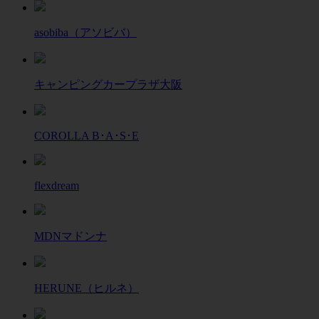
asobiba（アソビバ）
キャンピングカープラザ大阪
COROLLA B･A･S･E
flexdream
MDNマドンナ
HERUNE（ヒルネ）