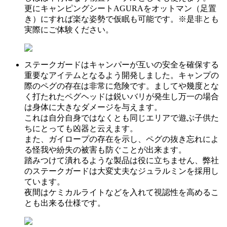
更にキャンピングシートAGURAをオットマン（足置
き）にすれば楽な姿勢で仮眠も可能です。※是非とも
実際にご体験ください。
ステークガードはキャンパーが互いの安全を確保する
重要なアイテムとなるよう開発しました。キャンプの
際のペグの存在は非常に危険です。ましてや幾度とな
く打たれたペグヘッドは鋭いバリが発生し万一の場合
は身体に大きなダメージを与えます。
これは自分自身ではなくとも同じエリアで遊ぶ子供た
ちにとっても凶器と云えます。
また、ガイロープの存在を示し、ペグの抜き忘れによ
る怪我や紛失の被害も防ぐことが出来ます。
踏みつけて潰れるような製品は役に立ちません、弊社
のステークガードは大変丈夫なジュラルミンを採用し
ています。
夜間はケミカルライトなどを入れて視認性を高めるこ
とも出来る仕様です。