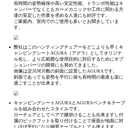
長時間の姿勢確保や高い安定性能、トランポ性能はキ
ャンパーでなくともカーメカニックや工作に関わる方
達の安定した作業を求める人達にも好評です。
ご家庭内、室内でのご使用も多いとお聞きしていま
す。
弊社はこのハンティングチェアーをどこよりも早くキ
ャンピングシートAGURA（アグラ）としてオリジナ
ル化し、より広範囲な使用目的に対応するためにオプ
ションパーツの開発にも努めてきました。
画像は淀川河川敷の斜面に設置したAGURAです。
斜面であっても姿勢を平行に保ち長時間の着座も楽に
過ごすことが出来ます。
キャンピングシートAGURAとAGURAベンチ＆テーブ
ルを組み合わせたスタイルです。
ローチェアとしてペアで腰掛けることも出来ますし付
属のビックフットを取り付けることで座面が地面に対
しほぼ平行になり物置テーブルとしても使えます。