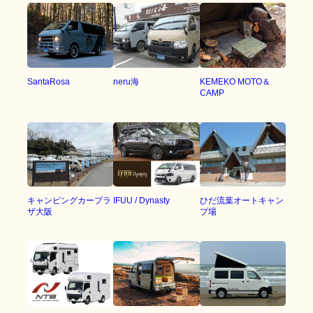
SantaRosa
neru海
KEMEKO MOTO＆
CAMP
キャンピングカープラ
IFUU / Dynasty
ひだ流葉オートキャン
ザ大阪
プ場