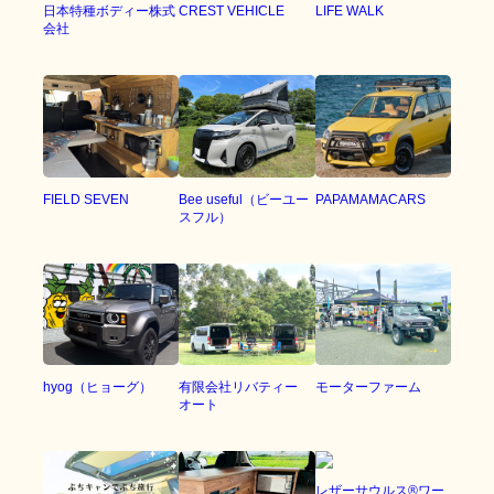
日本特種ボディー株式
CREST VEHICLE
LIFE WALK
会社
Bee useful（ビーユー
FIELD SEVEN
PAPAMAMACARS
スフル）
hyog（ヒョーグ）
有限会社リバティー
モーターファーム
オート
レザーサウルス®︎ワー