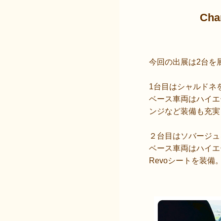
Ch
今回の出展は2台を
1台目はシャルドネ
ベース車両はハイエ
ンジなど装備も充実
２台目はソバージュ
ベース車両はハイエ
Revoシートを装