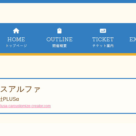
HOME
OUTLINE
TICKET
E
トップページ
開催概要
チケット案内
スアルファ
PLUSα
lusa-carcustomize-creator.com